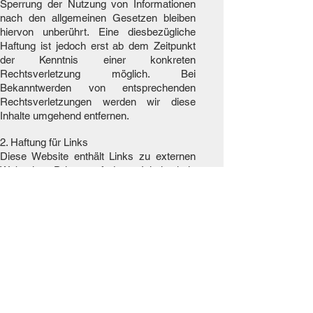
Sperrung der Nutzung von Informationen
nach den allgemeinen Gesetzen bleiben
hiervon unberührt. Eine diesbezügliche
Haftung ist jedoch erst ab dem Zeitpunkt
der Kenntnis einer konkreten
Rechtsverletzung möglich. Bei
Bekanntwerden von entsprechenden
Rechtsverletzungen werden wir diese
Inhalte umgehend entfernen.
2. Haftung für Links
Diese Website enthält Links zu externen
Webseiten Dritter, auf deren Inhalte kein
Einfluss genommen werden kann. Deshalb
kann für diese fremden Inhalte auch keine
Gewähr übernommen werden. Für die
Inhalte der verlinkten Seiten ist stets der
jeweilige Anbieter oder Betreiber der Seiten
verantwortlich. Die verlinkten Seiten
wurden zum Zeitpunkt der Verlinkung auf
mögliche Rechtsverstöße überprüft.
Rechtswidrige Inhalte waren zum
Zeitpunkt der Verlinkung nicht erkennbar.