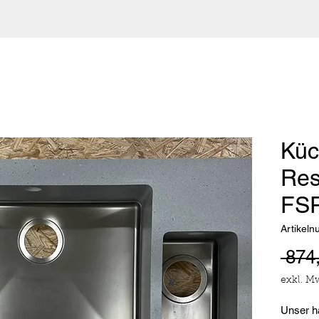
Küc
Res
FSP
Artikel
 874
exkl. M
Unser h