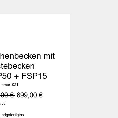
henbecken mit
tebecken
50 + FSP15
nummer: 021
Standardpreis
Sale-
,00 € 
699,00 €
Preis
wSt.
andgefertigtes