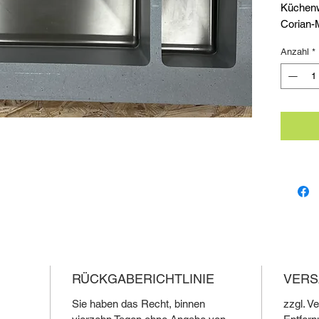
Küchen
Corian-M
für Ihre
Anzahl
*
über ein
praktisc
einen re
einem D
dieses 
Standar
neutral
jedem K
zeitlose
noch he
Küchen
unschla
RÜCKGABERICHTLINIE
VERS
Sie haben das Recht, binnen
zzgl. V